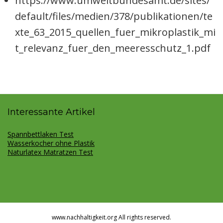
https://www.umweltbundesamt.de/sites/
default/files/medien/378/publikationen/te
xte_63_2015_quellen_fuer_mikroplastik_mi
t_relevanz_fuer_den_meeresschutz_1.pdf
Interessante Artikel
Spannbettlaken Test
Wasserkocher ohne Plastik
Naturlatex Matratzen Test
www.nachhaltigkeit.org All rights reserved.