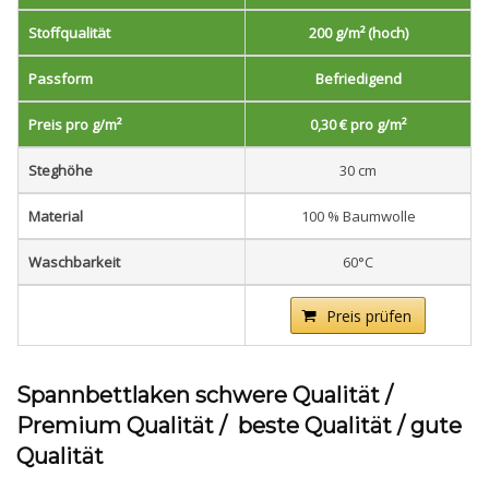
Stoffqualität
200 g/m² (hoch)
Passform
Befriedigend
Preis pro g/m²
0,30 € pro g/m²
Steghöhe
30 cm
Material
100 % Baumwolle
Waschbarkeit
60°C
Preis prüfen
Spannbettlaken schwere Qualität /
Premium Qualität / beste Qualität / gute
Qualität