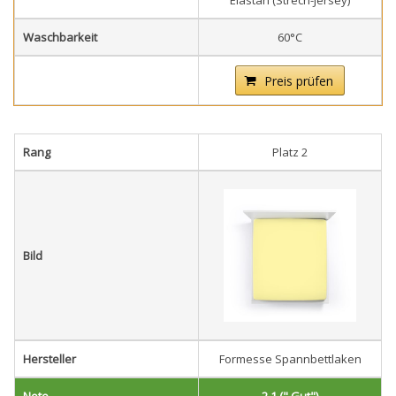
Elastan (Strech-Jersey)
Waschbarkeit
60°C
Preis prüfen
Rang
Platz 2
Bild
Hersteller
Formesse Spannbettlaken