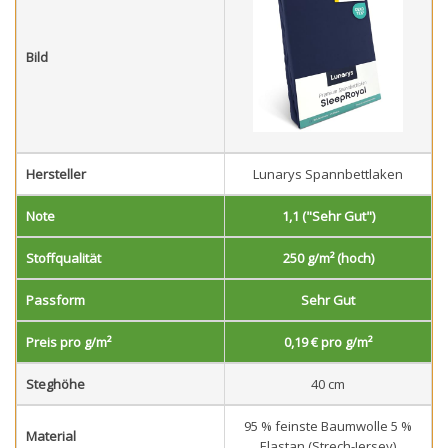
Bild
Hersteller
Lunarys Spannbettlaken
Note
1,1 ("Sehr Gut")
Stoffqualität
250 g/m² (hoch)
Passform
Sehr Gut
Preis pro g/m²
0,19 € pro g/m²
Steghöhe
40 cm
95 % feinste Baumwolle 5 %
Material
Elastan (Strech-Jersey)