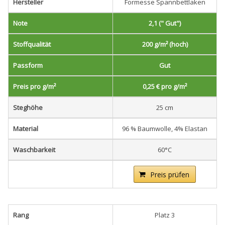
Hersteller
Formesse Spannbettlaken
Note
2,1 (" Gut")
Stoffqualität
200 g/m² (hoch)
Passform
Gut
Preis pro g/m²
0,25 € pro g/m²
Steghöhe
25 cm
Material
96 % Baumwolle, 4% Elastan
Waschbarkeit
60°C
Preis prüfen
Rang
Platz 3