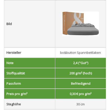
Bild
Hersteller
bo&button Spannbettlaken
Note
2,4 ("Gut")
Stoffqualität
200 g/m² (hoch)
Passform
Befriedigend
Preis pro g/m²
0,30 € pro g/m²
Steghöhe
30 cm