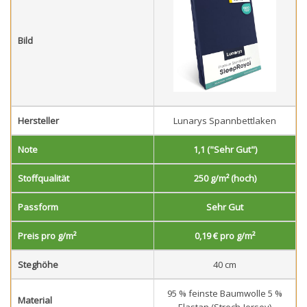
Bild
Hersteller
Lunarys Spannbettlaken
Note
1,1 ("Sehr Gut")
Stoffqualität
250 g/m² (hoch)
Passform
Sehr Gut
Preis pro g/m²
0,19 € pro g/m²
Steghöhe
40 cm
95 % feinste Baumwolle 5 %
Material