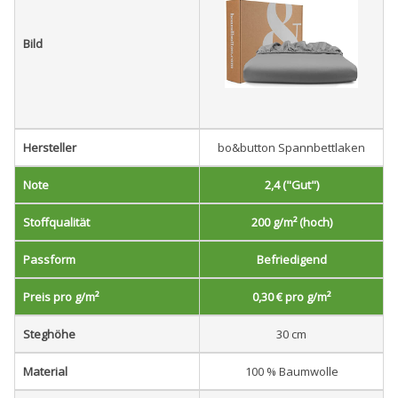
Bild
Hersteller
bo&button Spannbettlaken
Note
2,4 ("Gut")
Stoffqualität
200 g/m² (hoch)
Passform
Befriedigend
Preis pro g/m²
0,30 € pro g/m²
Steghöhe
30 cm
Material
100 % Baumwolle