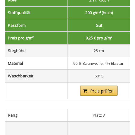
Note
2,1 (" Gut")
Stoffqualität
200 g/m² (hoch)
Passform
Gut
Preis pro g/m²
0,25 € pro g/m²
Steghöhe
25 cm
Material
96 % Baumwolle, 4% Elastan
Waschbarkeit
60°C
Preis prüfen
Rang
Platz 3