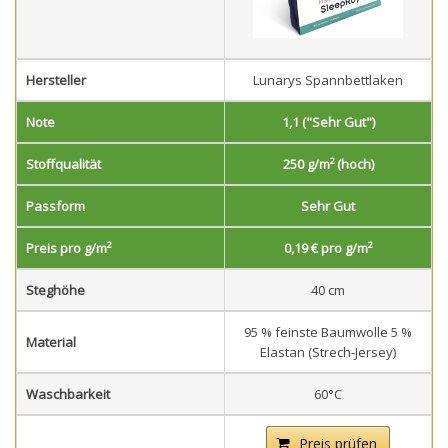
Hersteller
Lunarys Spannbettlaken
Note
1,1 ("Sehr Gut")
Stoffqualität
250 g/m² (hoch)
Passform
Sehr Gut
Preis pro g/m²
0,19 € pro g/m²
Steghöhe
40 cm
95 % feinste Baumwolle 5 %
Material
Elastan (Strech-Jersey)
Waschbarkeit
60°C
Preis prüfen