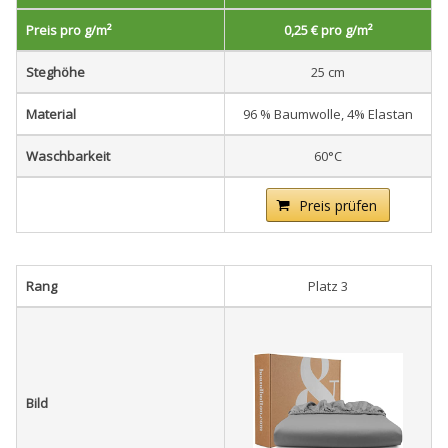
Preis pro g/m²
0,25 € pro g/m²
Steghöhe
25 cm
Material
96 % Baumwolle, 4% Elastan
Waschbarkeit
60°C
Preis prüfen
Rang
Platz 3
Bild