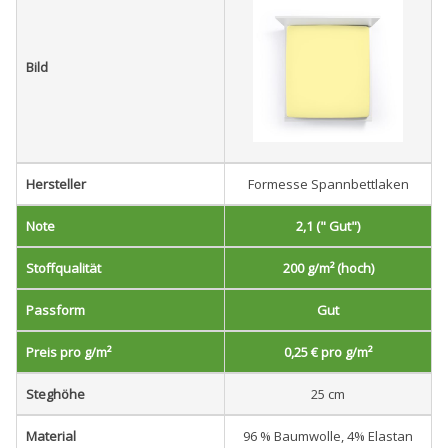
Bild
Hersteller
Formesse Spannbettlaken
Note
2,1 (" Gut")
Stoffqualität
200 g/m² (hoch)
Passform
Gut
Preis pro g/m²
0,25 € pro g/m²
Steghöhe
25 cm
Material
96 % Baumwolle, 4% Elastan