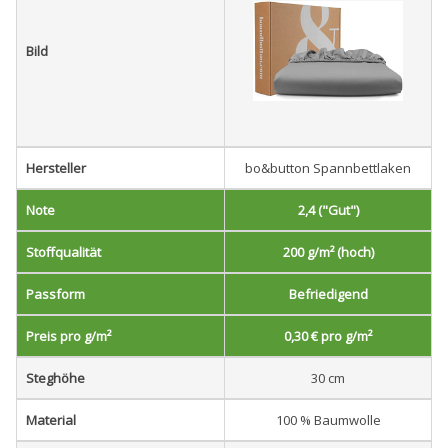
Bild
Hersteller
bo&button Spannbettlaken
Note
2,4 ("Gut")
Stoffqualität
200 g/m² (hoch)
Passform
Befriedigend
Preis pro g/m²
0,30 € pro g/m²
Steghöhe
30 cm
Material
100 % Baumwolle