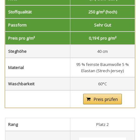
Stoffqualität
250 g/m² (hoch)
Passform
Sehr Gut
Preis pro g/m²
0,19 € pro g/m²
Steghöhe
40 cm
95 % feinste Baumwolle 5 %
Material
Elastan (Strech-Jersey)
Waschbarkeit
60°C
Preis prüfen
Rang
Platz 2