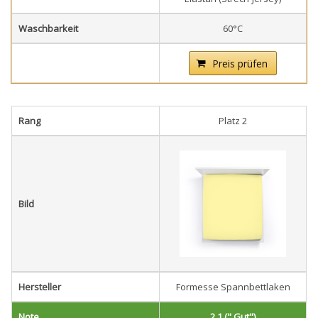
Waschbarkeit
60°C
Preis prüfen
Rang
Platz 2
Bild
Hersteller
Formesse Spannbettlaken
Note
2,1 (" Gut")