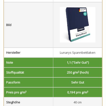
Bild
Hersteller
Lunarys Spannbettlaken
Note
1,1 ("Sehr Gut")
Stoffqualität
250 g/m² (hoch)
Passform
Sehr Gut
Preis pro g/m²
0,19 € pro g/m²
Steghöhe
40 cm