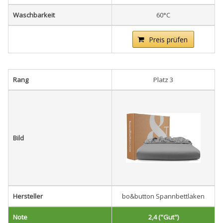
Waschbarkeit
60°C
Preis prüfen
Rang
Platz 3
Bild
Hersteller
bo&button Spannbettlaken
Note
2,4 ("Gut")