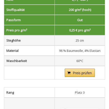
Stoffqualität
200 g/m² (hoch)
Passform
Gut
Preis pro g/m²
0,25 € pro g/m²
Steghöhe
25 cm
Material
96 % Baumwolle, 4% Elastan
Waschbarkeit
60°C
Preis prüfen
Rang
Platz 3