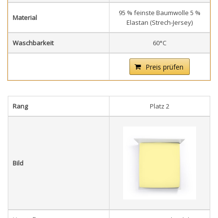
95 % feinste Baumwolle 5 %
Material
Elastan (Strech-Jersey)
Waschbarkeit
60°C
Preis prüfen
Rang
Platz 2
Bild