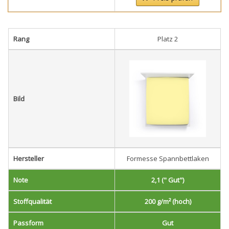
Rang
Platz 2
Bild
Hersteller
Formesse Spannbettlaken
Note
2,1 (" Gut")
Stoffqualität
200 g/m² (hoch)
Passform
Gut