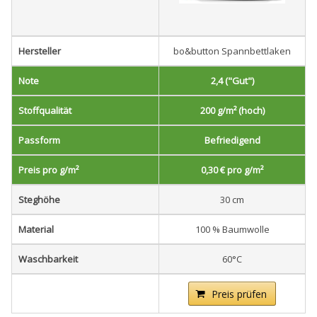
Hersteller
bo&button Spannbettlaken
Note
2,4 ("Gut")
Stoffqualität
200 g/m² (hoch)
Passform
Befriedigend
Preis pro g/m²
0,30 € pro g/m²
Steghöhe
30 cm
Material
100 % Baumwolle
Waschbarkeit
60°C
Preis prüfen